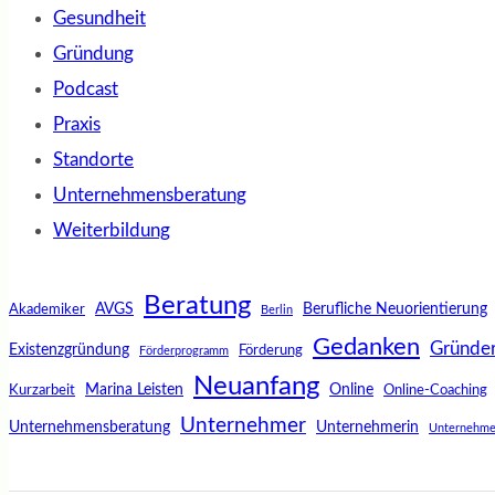
Gesundheit
Gründung
Podcast
Praxis
Standorte
Unternehmensberatung
Weiterbildung
Beratung
AVGS
Berufliche Neuorientierung
Akademiker
Berlin
Gedanken
Gründe
Existenzgründung
Förderung
Förderprogramm
Neuanfang
Marina Leisten
Online
Kurzarbeit
Online-Coaching
Unternehmer
Unternehmensberatung
Unternehmerin
Unternehme