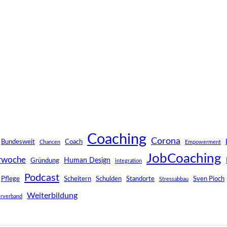
Coaching
Corona
Bundesweit
Coach
Chancen
Empowerment
JobCoaching
rwoche
Human Design
Gründung
integration
Podcast
Pflege
Scheitern
Schulden
Standorte
Sven Pioch
Stressabbau
Weiterbildung
rverband