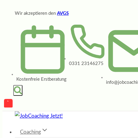
Zum
Wir akzeptieren den
AVGS
Inhalt
springen
0331 23146275
Kostenfreie Erstberatung
info@jobcoachin
Coaching