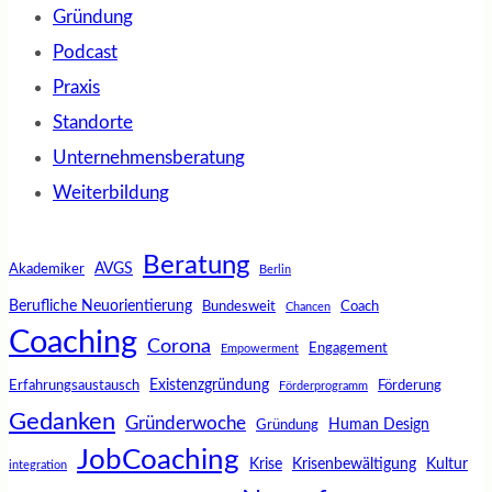
Gründung
Podcast
Praxis
Standorte
Unternehmensberatung
Weiterbildung
Beratung
AVGS
Akademiker
Berlin
Berufliche Neuorientierung
Bundesweit
Coach
Chancen
Coaching
Corona
Engagement
Empowerment
Existenzgründung
Erfahrungsaustausch
Förderung
Förderprogramm
Gedanken
Gründerwoche
Human Design
Gründung
JobCoaching
Krise
Krisenbewältigung
Kultur
integration