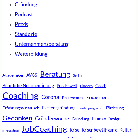
Gründung
Podcast
Praxis
Standorte
Unternehmensberatung
Weiterbildung
Beratung
AVGS
Akademiker
Berlin
Berufliche Neuorientierung
Bundesweit
Coach
Chancen
Coaching
Corona
Engagement
Empowerment
Existenzgründung
Erfahrungsaustausch
Förderung
Förderprogramm
Gedanken
Gründerwoche
Human Design
Gründung
JobCoaching
Krise
Krisenbewältigung
Kultur
integration