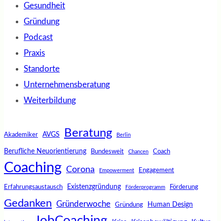
Gesundheit
Gründung
Podcast
Praxis
Standorte
Unternehmensberatung
Weiterbildung
Beratung
AVGS
Akademiker
Berlin
Berufliche Neuorientierung
Bundesweit
Coach
Chancen
Coaching
Corona
Engagement
Empowerment
Existenzgründung
Erfahrungsaustausch
Förderung
Förderprogramm
Gedanken
Gründerwoche
Human Design
Gründung
JobCoaching