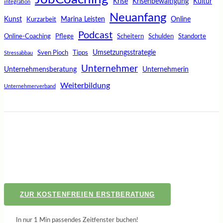
Krise
Krisenbewältigung
Kultur
integration
Neuanfang
Kunst
Marina Leisten
Online
Kurzarbeit
Podcast
Online-Coaching
Pflege
Scheitern
Schulden
Standorte
Umsetzungsstrategie
Sven Pioch
Tipps
Stressabbau
Unternehmer
Unternehmensberatung
Unternehmerin
Weiterbildung
Unternehmerverband
ZUR KOSTENFREIEN ERSTBERATUNG
In nur 1 Min passendes Zeitfenster buchen!