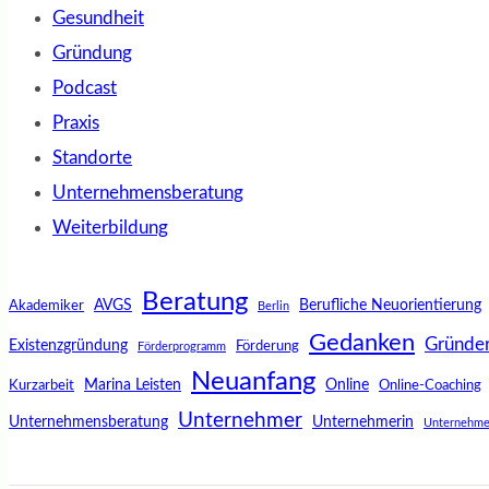
Gesundheit
Gründung
Podcast
Praxis
Standorte
Unternehmensberatung
Weiterbildung
Beratung
AVGS
Berufliche Neuorientierung
Akademiker
Berlin
Gedanken
Gründe
Existenzgründung
Förderung
Förderprogramm
Neuanfang
Marina Leisten
Online
Kurzarbeit
Online-Coaching
Unternehmer
Unternehmensberatung
Unternehmerin
Unternehme