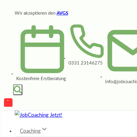
Zum
Wir akzeptieren den
AVGS
Inhalt
springen
0331 23146275
Kostenfreie Erstberatung
info@jobcoachin
Coaching