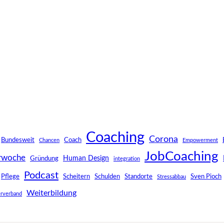
Coaching
Corona
Bundesweit
Coach
Chancen
Empowerment
JobCoaching
rwoche
Human Design
Gründung
integration
Podcast
Pflege
Scheitern
Schulden
Standorte
Sven Pioch
Stressabbau
Weiterbildung
rverband