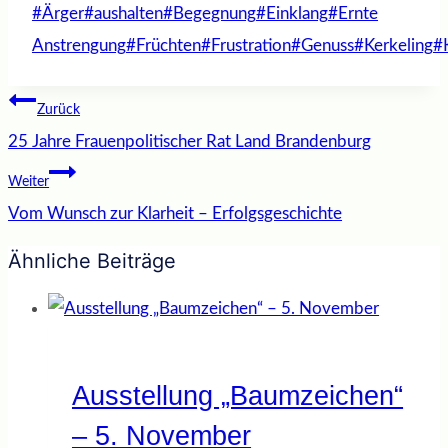
Schlagworte:
#
Ärger
#
aushalten
#
Begegnung
#
Einklang
#
Ernte
Anstrengung
#
Früchten
#
Frustration
#
Genuss
#
Kerkeling
#
Beitragsnavigation
Zurück
25 Jahre Frauenpolitischer Rat Land Brandenburg
Weiter
Vom Wunsch zur Klarheit – Erfolgsgeschichte
Ähnliche Beiträge
Ausstellung „Baumzeichen“
– 5. November