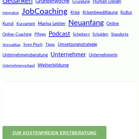
Gedanken
Gründerwoche
Human Design
Gründung
JobCoaching
Krise
Krisenbewältigung
Kultur
integration
Neuanfang
Kunst
Marina Leisten
Online
Kurzarbeit
Podcast
Online-Coaching
Pflege
Scheitern
Schulden
Standorte
Umsetzungsstrategie
Sven Pioch
Tipps
Stressabbau
Unternehmer
Unternehmensberatung
Unternehmerin
Weiterbildung
Unternehmerverband
ZUR KOSTENFREIEN ERSTBERATUNG