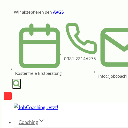
Zum
Wir akzeptieren den
AVGS
Inhalt
springen
0331 23146275
Kostenfreie Erstberatung
info@jobcoachin
Coaching