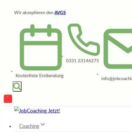
Zum
Wir akzeptieren den
AVGS
Inhalt
springen
0331 23146275
Kostenfreie Erstberatung
info@jobcoachin
Coaching