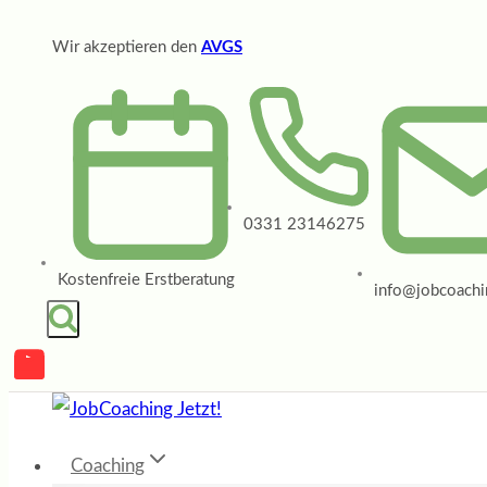
Zum
Wir akzeptieren den
AVGS
Inhalt
springen
0331 23146275
Kostenfreie Erstberatung
info@jobcoachin
Coaching